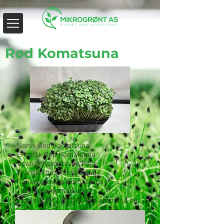
Rød Komatsuna
Norsk:Rød Komatsuna
Engelsk:Red Komatsuna
Spansk:Komatsuna Roja
Fransk:Komatsuna Rouge
Italiensk:rosso Komatsuna
Tysk:Rote Komatsuna
Japansk:赤こまつな,Aka komatsu na