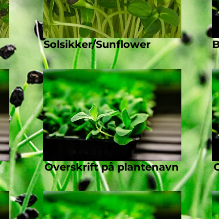
Solsikker/Sunflower
B
Overskrift på plantenavn