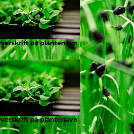
verskrift på plantenavn
verskrift på plantenavn