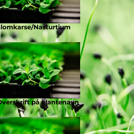
lomkarse/Nasturtium
Overskrift på plantenavn