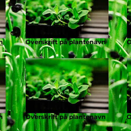
n
Overskrift på plantenavn
O
n
Overskrift på plantenavn
O