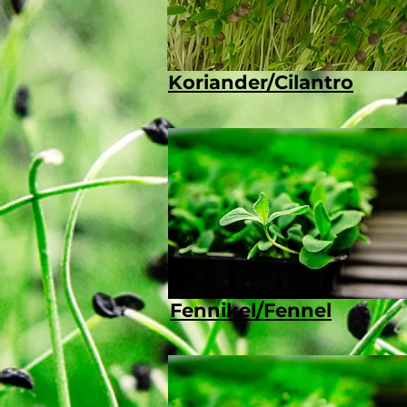
Koriander/Cilantro
Fennikel/Fennel